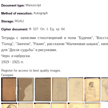
Document type:
Manuscript
Method of execution:
Autograph
Storage:
RGALI
Cipher document:
Ф. 527. Оп. 1. Ед. хр. 64.
Тетрадь с записями стихотворений и поэм "Бурлюк", "Восста
"Голод", "Зангези", "Разин", рассказом "Малиновая шашка", зап
для "Досок судьбы" и рисунками.
Черн. и наброски.
1919 - 1921 гг.
Register for access to best quality images.
Галерея: