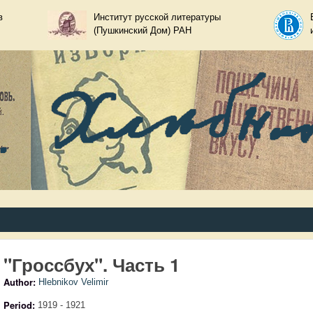
Skip to main content
в
Институт русской литературы
(Пушкинский Дом) РАН
ир Хлебников
"Гроссбух". Часть 1
Author:
Hlebnikov Velimir
Period:
1919 - 1921