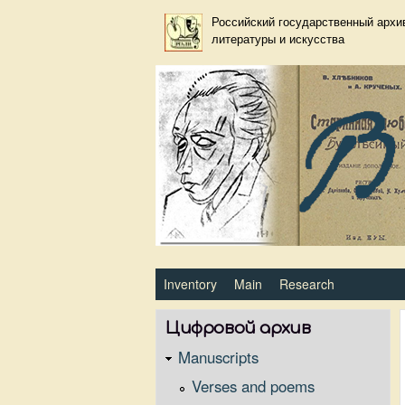
Российский государственный архи
литературы и искусства
Primary_tsvetaeva for Велим
Inventory
Main
Research
Цифровой архив
Manuscripts
Verses and poems