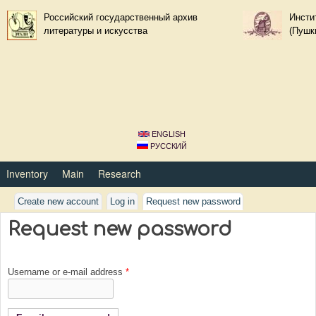
Skip to main content
Российский государственный архив
Инсти
литературы и искусства
(Пушк
ENGLISH
РУССКИЙ
Primary_tsvetaeva for Велимир Хлебников
Inventory
Main
Research
Create new account
Log in
Request new password
(active tab)
Request new password
Username or e-mail address
*