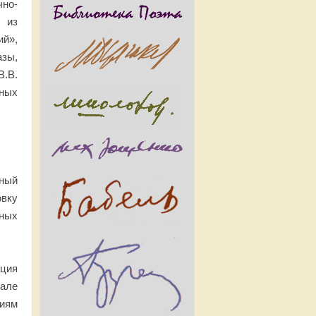
чно-
 из
й»,
азы,
.В.
ных
тный
овку
ных
ция
тале
иям