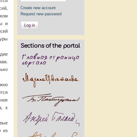
ятся
ей,
Create new account
Request new password
ком
ры и
сей
уры
Sections of the portal
дие
нам.
лько
ожно
тся
ьное
а, к
вые
е из