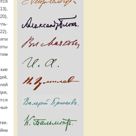
ятся
13),
20),
уль-
22).
вяти
боты
тем
кие
дей,
лей
дки,
тся
ные
тве.
ойна