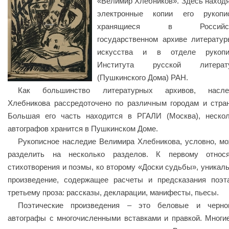
«Велимир Хлебников». Здесь наход
электронные копии его рукопис
хранящиеся в Российс
государственном архиве литерату
искусства и в отделе рукопи
Института русской литерат
(Пушкинского Дома) РАН.
Как большинство литературных архивов, насле
Хлебникова рассредоточено по различным городам и стра
Большая его часть находится в РГАЛИ (Москва), неско
автографов хранится в Пушкинском Доме.
Рукописное наследие Велимира Хлебникова, условно, м
разделить на несколько разделов. К первому относя
стихотворения и поэмы, ко второму «Доски судьбы», уникал
произведение, содержащее расчеты и предсказания поэт
третьему проза: рассказы, декларации, манифесты, пьесы.
Поэтические произведения – это беловые и черно
автографы с многочисленными вставками и правкой. Многи