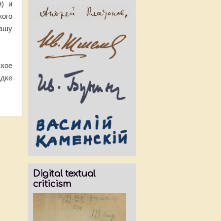
м) и
кого
нашу
кое
адке
Digital textual
criticism