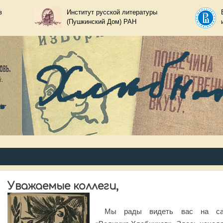
Skip to main content
в
Институт русской литературы
(Пушкинский Дом) РАН
ир Хлебников
Уважаемые коллеги,
Мы рады видеть вас на са