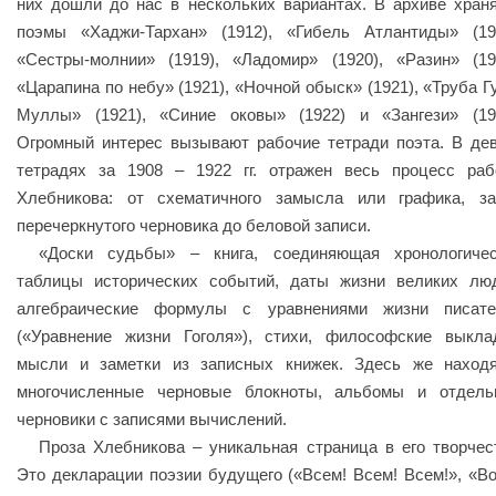
них дошли до нас в нескольких вариантах. В архиве хран
поэмы «Хаджи-Тархан» (1912), «Гибель Атлантиды» (19
«Сестры-молнии» (1919), «Ладомир» (1920), «Разин» (19
«Царапина по небу» (1921), «Ночной обыск» (1921), «Труба Г
Муллы» (1921), «Синие оковы» (1922) и «Зангези» (19
Огромный интерес вызывают рабочие тетради поэта. В де
тетрадях за 1908 – 1922 гг. отражен весь процесс ра
Хлебникова: от схематичного замысла или графика, за
перечеркнутого черновика до беловой записи.
«Доски судьбы» – книга, соединяющая хронологичес
таблицы исторических событий, даты жизни великих лю
алгебраические формулы с уравнениями жизни писате
(«Уравнение жизни Гоголя»), стихи, философские выкла
мысли и заметки из записных книжек. Здесь же находя
многочисленные черновые блокноты, альбомы и отдель
черновики с записями вычислений.
Проза Хлебникова – уникальная страница в его творчес
Это декларации поэзии будущего («Всем! Всем! Всем!», «В