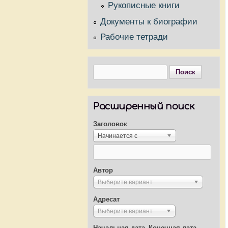
Рукописные книги
Документы к биографии
Рабочие тетради
Поиск
Форма поиска
Расширенный поиск
Заголовок
Начинается с
Автор
Выберите вариант
Адресат
Выберите вариант
Начальная дата
Конечная дата