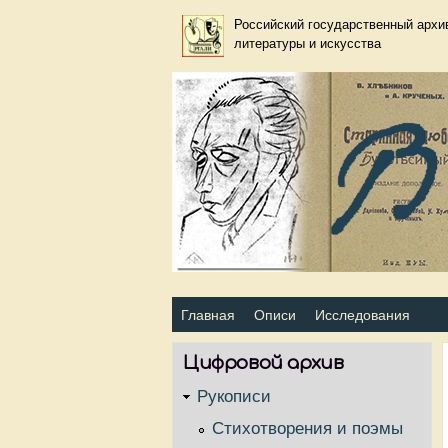
Российский государственный архи
литературы и искусства
Primary_tsvetaeva for Велим
Главная
Описи
Исследования
Цифровой архив
Рукописи
Стихотворения и поэмы