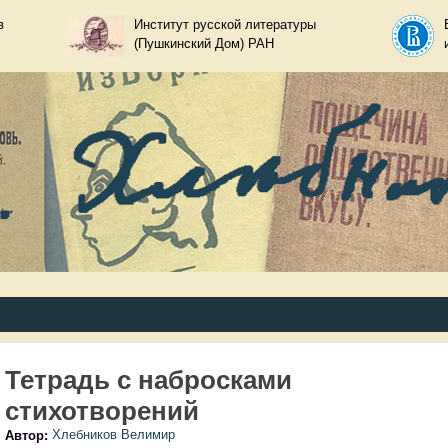
Перейти к основному
в
Институт русской литературы
(Пушкинский Дом) РАН
содержанию
ир Хлебников
Тетрадь с набросками
стихотворений
Автор:
Хлебников Велимир